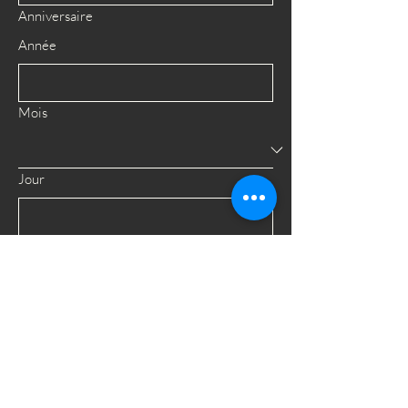
Anniversaire
Année
Mois
Jour
Oui, abonnez-moi à votre infolettre.
Envoyer
48 Rue Joffre,
Repentigny, QC,