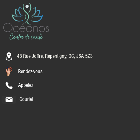
48 Rue Joffre,
Repentigny, QC, J6A 5Z3
Rendez-vous
Appelez
Couriel