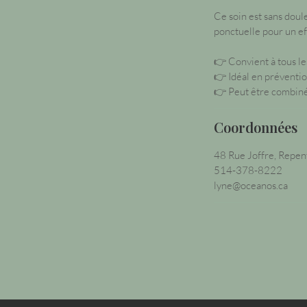
Ce soin est sans doule
ponctuelle pour un eff
👉 Convient à tous le
👉 Idéal en préventi
👉 Peut être combiné
Coordonnées
48 Rue Joffre, Repe
514-378-8222
lyne@oceanos.ca