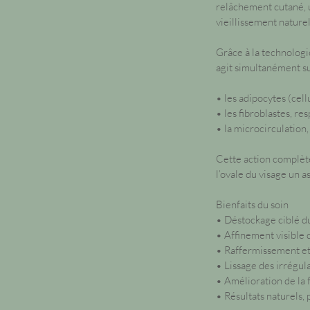
relâchement cutané, u
vieillissement naturel
Grâce à la technologi
agit simultanément su
• les adipocytes (cell
• les fibroblastes, re
• la microcirculation,
Cette action complète
l’ovale du visage un a
Bienfaits du soin
• Déstockage ciblé 
• Affinement visible d
• Raffermissement et 
• Lissage des irrégul
• Amélioration de la f
• Résultats naturels, 