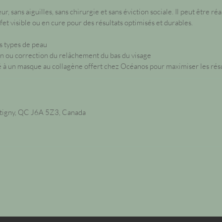
ur, sans aiguilles, sans chirurgie et sans éviction sociale. Il peut être ré
et visible ou en cure pour des résultats optimisés et durables.
s types de peau
on ou correction du relâchement du bas du visage
 à un masque au collagène offert chez Océanos pour maximiser les résu
ntigny, QC J6A 5Z3, Canada