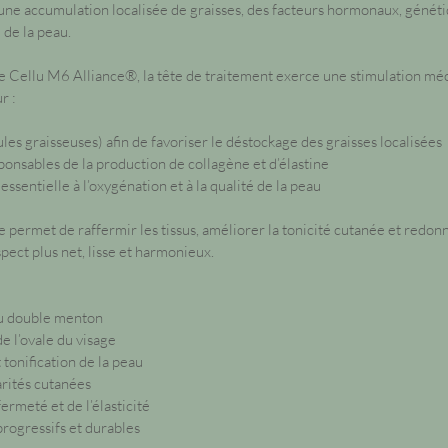
ne accumulation localisée de graisses, des facteurs hormonaux, généti
 de la peau.
e Cellu M6 Alliance®, la tête de traitement exerce une stimulation mé
r :
ules graisseuses) afin de favoriser le déstockage des graisses localisées
sponsables de la production de collagène et d’élastine
 essentielle à l’oxygénation et à la qualité de la peau
 permet de raffermir les tissus, améliorer la tonicité cutanée et redon
spect plus net, lisse et harmonieux.
du double menton
e l’ovale du visage
tonification de la peau
arités cutanées
ermeté et de l’élasticité
progressifs et durables