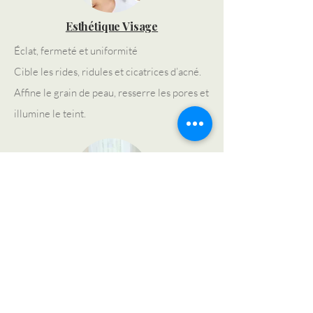
Esthétique Visage
Éclat, fermeté et uniformité
Cible les rides, ridules et cicatrices d’acné.
Affine le grain de peau, resserre les pores et
illumine le teint.
Exfoliation manuelle
Peau douce et satinée
Élimine en douceur les cellules mortes et
favorise le renouvellement cutané.