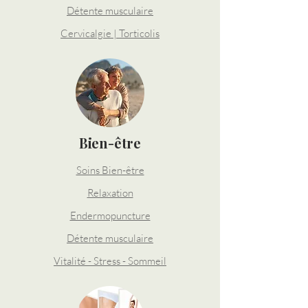
Détente musculaire
Cervicalgie | Torticolis​
Bien-être
Soins Bien-être
Relaxation
Endermopuncture
Détente musculaire
Vitalité - Stress - Sommeil