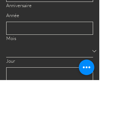
Anniversaire
Année
Mois
Jour
Oui, abonnez-moi à votre infolettre.
Envoyer
48 Rue Joffre,
Repentigny, QC,