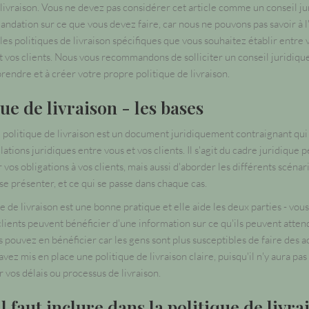
 livraison. Vous ne devez pas considérer cet article comme un conseil j
dation sur ce que vous devez faire, car nous ne pouvons pas savoir à 
 les politiques de livraison spécifiques que vous souhaitez établir entre 
t vos clients. Nous vous recommandons de solliciter un conseil juridiqu
rendre et à créer votre propre politique de livraison.
ue de livraison - les bases
e politique de livraison est un document juridiquement contraignant qui 
elations juridiques entre vous et vos clients. Il s'agit du cadre juridique
 vos obligations à vos clients, mais aussi d'aborder les différents scénar
se présenter, et ce qui se passe dans chaque cas.
e de livraison est une bonne pratique et elle aide les deux parties - vous
 clients peuvent bénéficier d'une information sur ce qu'ils peuvent atten
s pouvez en bénéficier car les gens sont plus susceptibles de faire des a
avez mis en place une politique de livraison claire, puisqu'il n'y aura pas
r vos délais ou processus de livraison.
l faut inclure dans la politique de livra