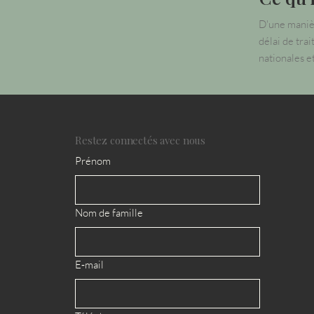
D'une manièr
délai de tra
nationales et
Restez connectés avec nous
Prénom
Nom de famille
E‑mail