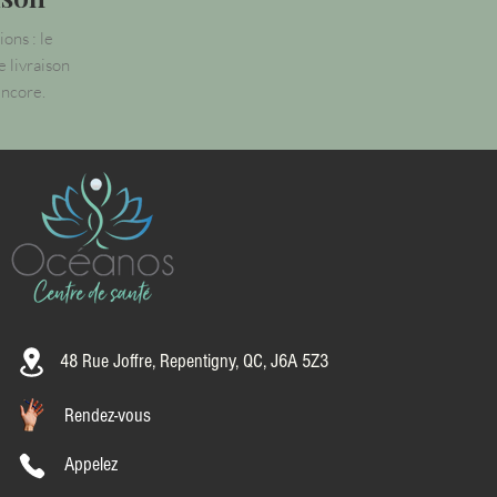
ons : le
e livraison
encore.
48 Rue Joffre,
Repentigny, QC, J6A 5Z3
Rendez-vous
Appelez