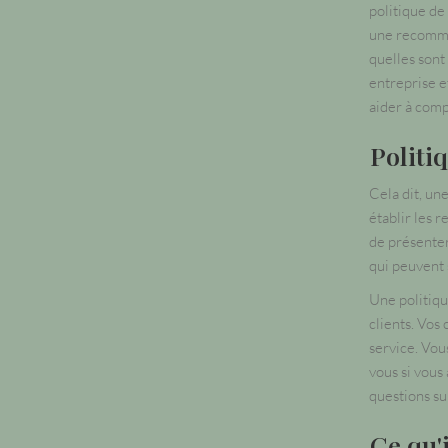
politique de
une recomman
quelles sont
entreprise e
aider à comp
Politiq
Cela dit, un
établir les r
de présenter
qui peuvent 
Une politiqu
clients. Vos
service. Vou
vous si vous 
questions su
Ce qu'i