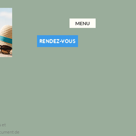
MENU
RENDEZ-VOUS
s et
ocument de