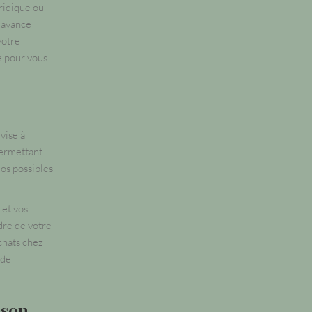
uridique ou
l'avance
votre
e pour vous
vise à
 permettant
ios possibles
 et vos
dre de votre
chats chez
 de
ison